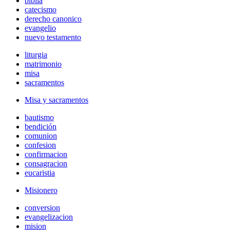
biblia
catecismo
derecho canonico
evangelio
nuevo testamento
liturgia
matrimonio
misa
sacramentos
Misa y sacramentos
bautismo
bendición
comunion
confesion
confirmacion
consagracion
eucaristia
Misionero
conversion
evangelizacion
mision