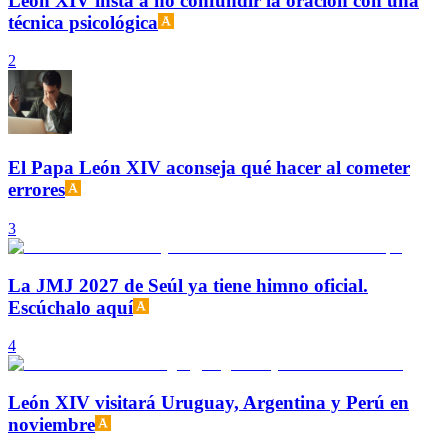
León XIV insta a no confundir la oración con una
técnica psicológica
2
El Papa León XIV aconseja qué hacer al cometer
errores
3
La JMJ 2027 de Seúl ya tiene himno oficial.
Escúchalo aquí
4
León XIV visitará Uruguay, Argentina y Perú en
noviembre