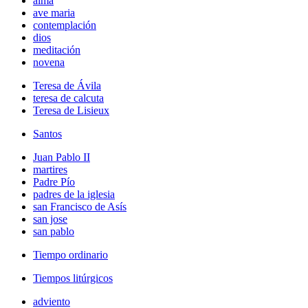
alma
ave maria
contemplación
dios
meditación
novena
Teresa de Ávila
teresa de calcuta
Teresa de Lisieux
Santos
Juan Pablo II
martires
Padre Pío
padres de la iglesia
san Francisco de Asís
san jose
san pablo
Tiempo ordinario
Tiempos litúrgicos
adviento