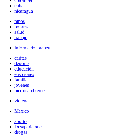
colombia
cuba
nicaragua
niños
pobreza
salud
trabajo
Información general
caritas
deporte
educación
elecciones
familia
jovenes
medio ambiente
violencia
Mexico
aborto
Desapariciones
drogas