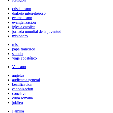
Religión
cristianismo
dialogo interreligioso
ecumenismo
evangelizacion
iglesia catolica
jornada mundial de la juventud
misionero
misa
papa francisco
sinodo
viaje apostólico
Vaticano
angelus
audiencia general
beatificacion
canonizacion
conclave
curia romana
jubileo
Familia