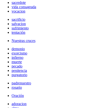
sacerdote
vida consagrada
vocacion
sacrificio
salvacion
sufrimiento
tentación
Nuestras cruces
demonio
exorcismo
infierno
muerte
pecado
penitencia
purgatorio
padrenuestro
rosario
Oración
adoracion