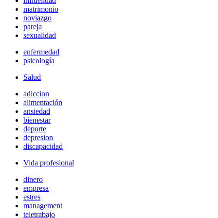
infidelidad
matrimonio
noviazgo
pareja
sexualidad
enfermedad
psicología
Salud
adiccion
alimentación
ansiedad
bienestar
deporte
depresion
discapacidad
Vida profesional
dinero
empresa
estres
management
teletrabajo