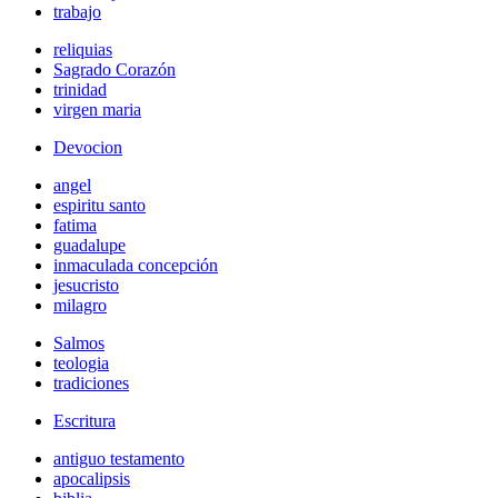
trabajo
reliquias
Sagrado Corazón
trinidad
virgen maria
Devocion
angel
espiritu santo
fatima
guadalupe
inmaculada concepción
jesucristo
milagro
Salmos
teologia
tradiciones
Escritura
antiguo testamento
apocalipsis