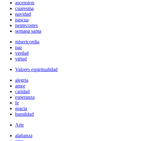
ascension
cuaresma
navidad
pascua
pentecostes
semana santa
misericordia
paz
verdad
virtud
Valores espiritualidad
alegria
amor
caridad
esperanza
fe
gracia
humildad
Arte
alabanza