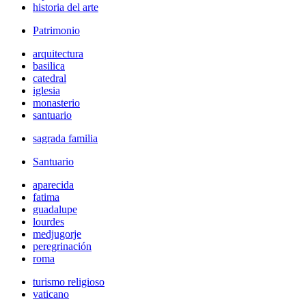
historia del arte
Patrimonio
arquitectura
basilica
catedral
iglesia
monasterio
santuario
sagrada familia
Santuario
aparecida
fatima
guadalupe
lourdes
medjugorje
peregrinación
roma
turismo religioso
vaticano