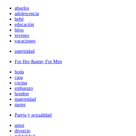
abuelos
adolescencia
bebé
educación
hijos
jovenes
vacaciones
paternidad
For Her &amp; For Men
boda
casa
cocina
embarazo
hombre
maternidad
mujer
Pareja y sexualidad
amor
divorcio