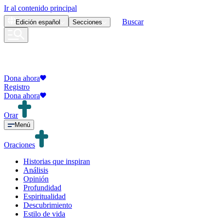
Ir al contenido principal
Buscar
Edición
español
Secciones
Dona ahora
Registro
Dona ahora
Orar
Menú
Oraciones
Historias que inspiran
Análisis
Opinión
Profundidad
Espiritualidad
Descubrimiento
Estilo de vida