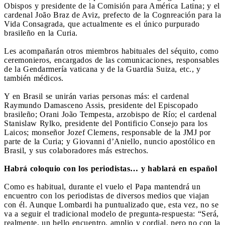
Obispos y presidente de la Comisión para América Latina; y el
cardenal João Braz de Aviz, prefecto de la Cognreación para la
Vida Consagrada, que actualmente es el único purpurado
brasileño en la Curia.
Les acompañarán otros miembros habituales del séquito, como
ceremonieros, encargados de las comunicaciones, responsables
de la Gendarmería vaticana y de la Guardia Suiza, etc., y
también médicos.
Y en Brasil se unirán varias personas más: el cardenal
Raymundo Damasceno Assis, presidente del Episcopado
brasileño; Orani João Tempesta, arzobispo de Río; el cardenal
Stanislaw Rylko, presidente del Pontificio Consejo para los
Laicos; monseñor Jozef Clemens, responsable de la JMJ por
parte de la Curia; y Giovanni d’Aniello, nuncio apostólico en
Brasil, y sus colaboradores más estrechos.
Habrá coloquio con los periodistas… y hablará en español
Como es habitual, durante el vuelo el Papa mantendrá un
encuentro con los periodistas de diversos medios que viajan
con él. Aunque Lombardi ha puntualizado que, esta vez, no se
va a seguir el tradicional modelo de pregunta-respuesta: “Será,
realmente, un bello encuentro, amplio y cordial, pero no con la