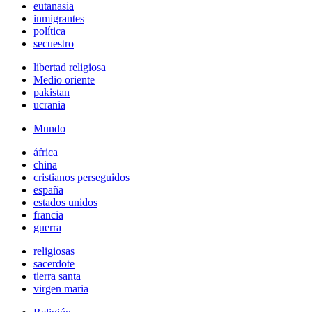
eutanasia
inmigrantes
política
secuestro
libertad religiosa
Medio oriente
pakistan
ucrania
Mundo
áfrica
china
cristianos perseguidos
españa
estados unidos
francia
guerra
religiosas
sacerdote
tierra santa
virgen maria