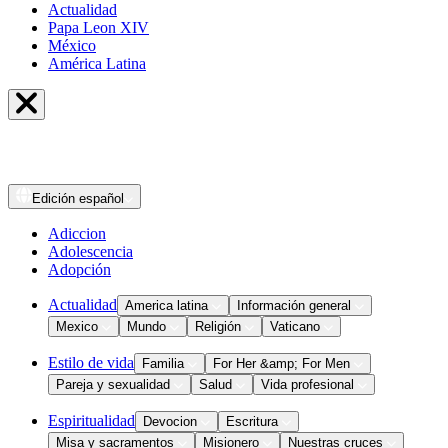
Actualidad
Papa Leon XIV
México
América Latina
Edición
español
Adiccion
Adolescencia
Adopción
Actualidad
America latina
Información general
Mexico
Mundo
Religión
Vaticano
Estilo de vida
Familia
For Her &amp; For Men
Pareja y sexualidad
Salud
Vida profesional
Espiritualidad
Devocion
Escritura
Misa y sacramentos
Misionero
Nuestras cruces