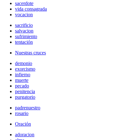
sacerdote
vida consagrada
vocacion
sacrificio
salvacion
sufrimiento
tentación
Nuestras cruces
demonio
exorcismo
infierno
muerte
pecado
penitencia
purgatorio
padrenuestro
rosario
Oración
adoracion