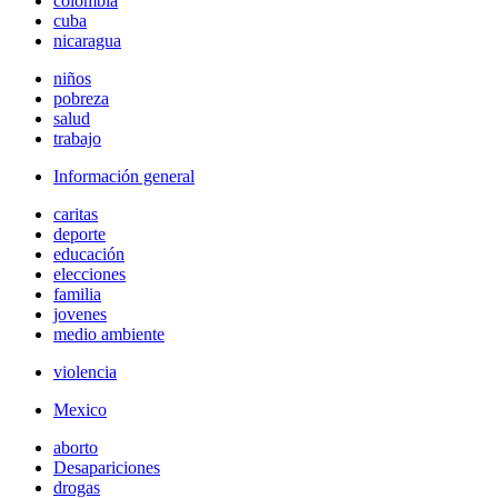
colombia
cuba
nicaragua
niños
pobreza
salud
trabajo
Información general
caritas
deporte
educación
elecciones
familia
jovenes
medio ambiente
violencia
Mexico
aborto
Desapariciones
drogas