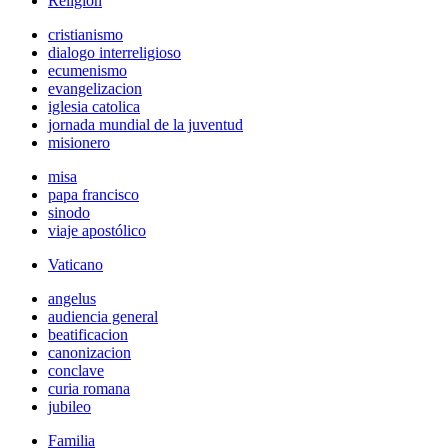
Religión
cristianismo
dialogo interreligioso
ecumenismo
evangelizacion
iglesia catolica
jornada mundial de la juventud
misionero
misa
papa francisco
sinodo
viaje apostólico
Vaticano
angelus
audiencia general
beatificacion
canonizacion
conclave
curia romana
jubileo
Familia