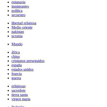
eutanasia
inmigrantes
política
secuestro
libertad religiosa
Medio oriente
pakistan
ucrania
Mundo
áfrica
china
cristianos perseguidos
españa
estados unidos
francia
guerra
religiosas
sacerdote
tierra santa
virgen maria