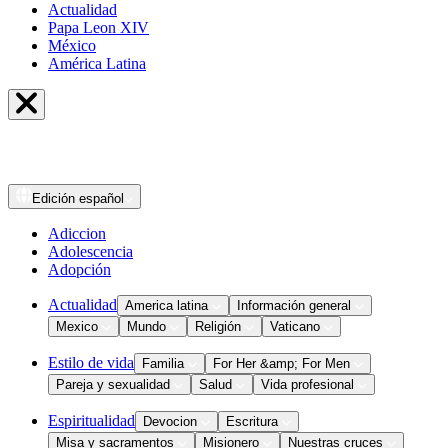
Actualidad
Papa Leon XIV
México
América Latina
Edición
español
Adiccion
Adolescencia
Adopción
Actualidad
America latina
Información general
Mexico
Mundo
Religión
Vaticano
Estilo de vida
Familia
For Her &amp; For Men
Pareja y sexualidad
Salud
Vida profesional
Espiritualidad
Devocion
Escritura
Misa y sacramentos
Misionero
Nuestras cruces