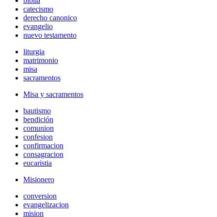
biblia
catecismo
derecho canonico
evangelio
nuevo testamento
liturgia
matrimonio
misa
sacramentos
Misa y sacramentos
bautismo
bendición
comunion
confesion
confirmacion
consagracion
eucaristia
Misionero
conversion
evangelizacion
mision