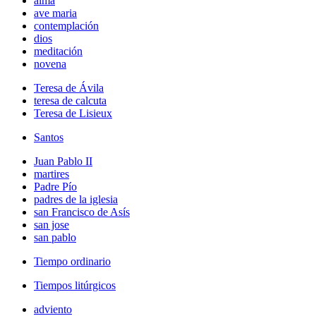
alma
ave maria
contemplación
dios
meditación
novena
Teresa de Ávila
teresa de calcuta
Teresa de Lisieux
Santos
Juan Pablo II
martires
Padre Pío
padres de la iglesia
san Francisco de Asís
san jose
san pablo
Tiempo ordinario
Tiempos litúrgicos
adviento