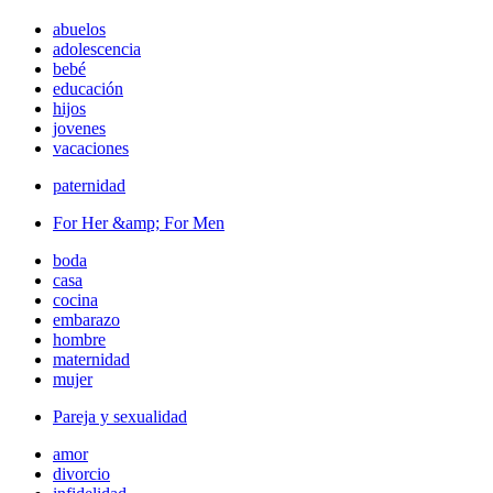
abuelos
adolescencia
bebé
educación
hijos
jovenes
vacaciones
paternidad
For Her &amp; For Men
boda
casa
cocina
embarazo
hombre
maternidad
mujer
Pareja y sexualidad
amor
divorcio