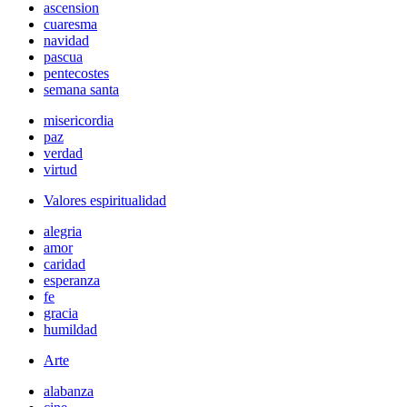
ascension
cuaresma
navidad
pascua
pentecostes
semana santa
misericordia
paz
verdad
virtud
Valores espiritualidad
alegria
amor
caridad
esperanza
fe
gracia
humildad
Arte
alabanza