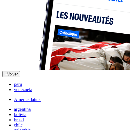
Volver
peru
venezuela
America latina
argentina
bolivia
brasil
chile