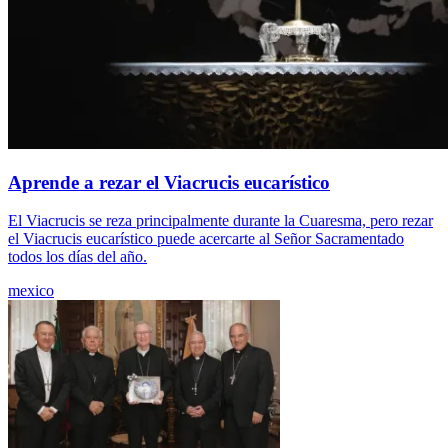
Aprende a rezar el Viacrucis eucarístico
El Viacrucis se reza principalmente durante la Cuaresma, pero rezar
el Viacrucis eucarístico puede acercarte al Señor Sacramentado
todos los días del año.
mexico