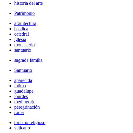
historia del arte
Patrimonio
arquitectura
basilica
catedral
iglesia
monasterio
santuario
sagrada familia
Santuario
aparecida
fatima
guadalupe
lourdes
medjugorje
peregrinación
roma
turismo religioso
vaticano