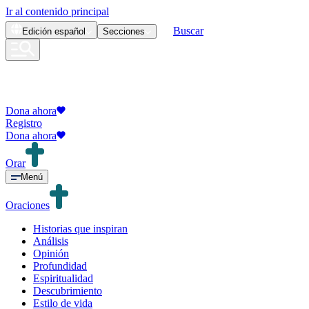
Ir al contenido principal
Buscar
Edición
español
Secciones
Dona ahora
Registro
Dona ahora
Orar
Menú
Oraciones
Historias que inspiran
Análisis
Opinión
Profundidad
Espiritualidad
Descubrimiento
Estilo de vida