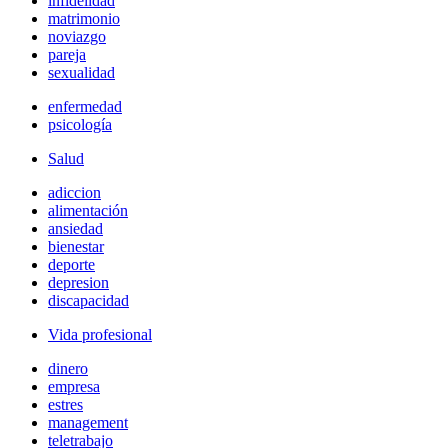
infidelidad
matrimonio
noviazgo
pareja
sexualidad
enfermedad
psicología
Salud
adiccion
alimentación
ansiedad
bienestar
deporte
depresion
discapacidad
Vida profesional
dinero
empresa
estres
management
teletrabajo