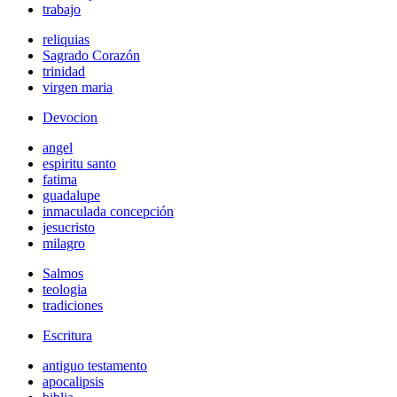
trabajo
reliquias
Sagrado Corazón
trinidad
virgen maria
Devocion
angel
espiritu santo
fatima
guadalupe
inmaculada concepción
jesucristo
milagro
Salmos
teologia
tradiciones
Escritura
antiguo testamento
apocalipsis