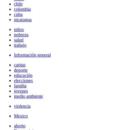
chile
colombia
cuba
nicaragua
niños
pobreza
salud
trabajo
Información general
caritas
deporte
educación
elecciones
familia
jovenes
medio ambiente
violencia
Mexico
aborto