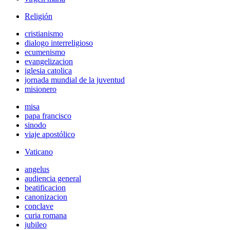
Religión
cristianismo
dialogo interreligioso
ecumenismo
evangelizacion
iglesia catolica
jornada mundial de la juventud
misionero
misa
papa francisco
sinodo
viaje apostólico
Vaticano
angelus
audiencia general
beatificacion
canonizacion
conclave
curia romana
jubileo