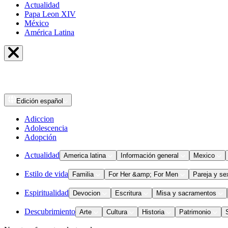
Actualidad
Papa Leon XIV
México
América Latina
Edición
español
Adiccion
Adolescencia
Adopción
Actualidad
America latina
Información general
Mexico
Estilo de vida
Familia
For Her &amp; For Men
Pareja y se
Espiritualidad
Devocion
Escritura
Misa y sacramentos
Descubrimiento
Arte
Cultura
Historia
Patrimonio