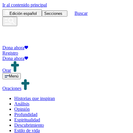
Ir al contenido principal
Buscar
Edición
español
Secciones
Dona ahora
Registro
Dona ahora
Orar
Menú
Oraciones
Historias que inspiran
Análisis
Opinión
Profundidad
Espiritualidad
Descubrimiento
Estilo de vida