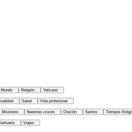
Mundo
Religión
Vaticano
xualidad
Salud
Vida profesional
Misionero
Nuestras cruces
Oración
Santos
Tiempos litúrgi
Santuario
Viajes