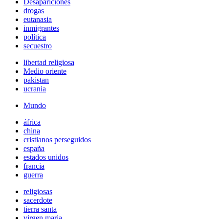
Desapariciones
drogas
eutanasia
inmigrantes
política
secuestro
libertad religiosa
Medio oriente
pakistan
ucrania
Mundo
áfrica
china
cristianos perseguidos
españa
estados unidos
francia
guerra
religiosas
sacerdote
tierra santa
virgen maria