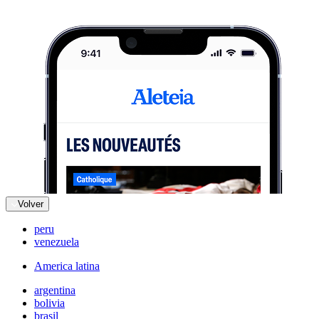
Volver
peru
venezuela
America latina
argentina
bolivia
brasil