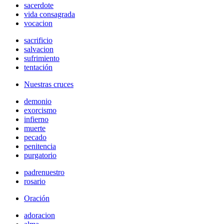
sacerdote
vida consagrada
vocacion
sacrificio
salvacion
sufrimiento
tentación
Nuestras cruces
demonio
exorcismo
infierno
muerte
pecado
penitencia
purgatorio
padrenuestro
rosario
Oración
adoracion