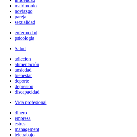
infidelidad
matrimonio
noviazgo
pareja
sexualidad
enfermedad
psicología
Salud
adiccion
alimentación
ansiedad
bienestar
deporte
depresion
discapacidad
Vida profesional
dinero
empresa
estres
management
teletrabajo