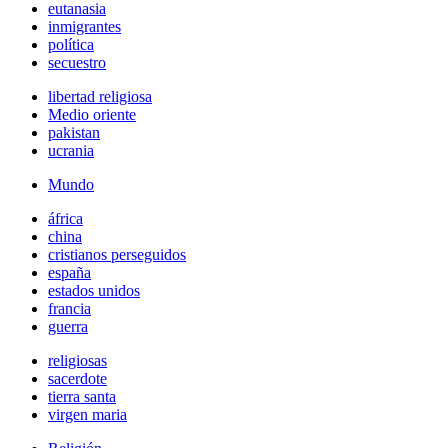
eutanasia
inmigrantes
política
secuestro
libertad religiosa
Medio oriente
pakistan
ucrania
Mundo
áfrica
china
cristianos perseguidos
españa
estados unidos
francia
guerra
religiosas
sacerdote
tierra santa
virgen maria