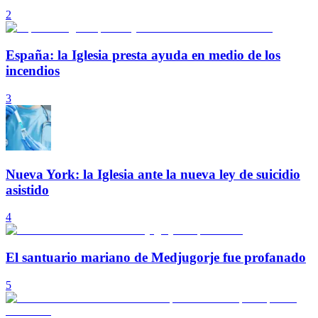
2
España: la Iglesia presta ayuda en medio de los
incendios
3
Nueva York: la Iglesia ante la nueva ley de suicidio
asistido
4
El santuario mariano de Medjugorje fue profanado
5