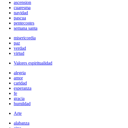
ascension
cuaresma
navidad
pascua
pentecostes
semana santa
misericordia
paz
verdad
virtud
Valores espiritualidad
alegria
amor
caridad
esperanza
fe
gracia
humildad
Arte
alabanza