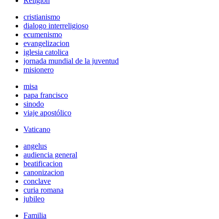
Religión
cristianismo
dialogo interreligioso
ecumenismo
evangelizacion
iglesia catolica
jornada mundial de la juventud
misionero
misa
papa francisco
sinodo
viaje apostólico
Vaticano
angelus
audiencia general
beatificacion
canonizacion
conclave
curia romana
jubileo
Familia