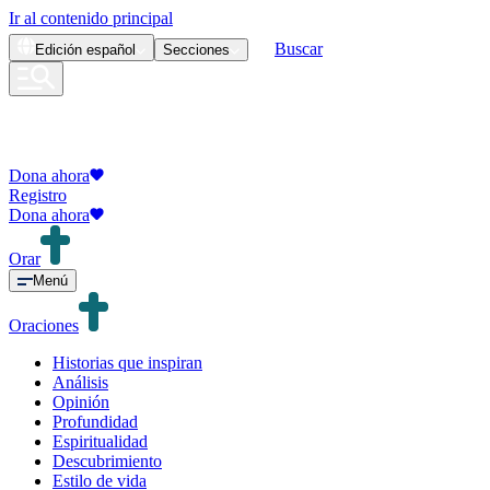
Ir al contenido principal
Buscar
Edición
español
Secciones
Dona ahora
Registro
Dona ahora
Orar
Menú
Oraciones
Historias que inspiran
Análisis
Opinión
Profundidad
Espiritualidad
Descubrimiento
Estilo de vida