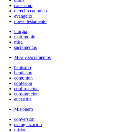
biblia
catecismo
derecho canonico
evangelio
nuevo testamento
liturgia
matrimonio
misa
sacramentos
Misa y sacramentos
bautismo
bendición
comunion
confesion
confirmacion
consagracion
eucaristia
Misionero
conversion
evangelizacion
mision