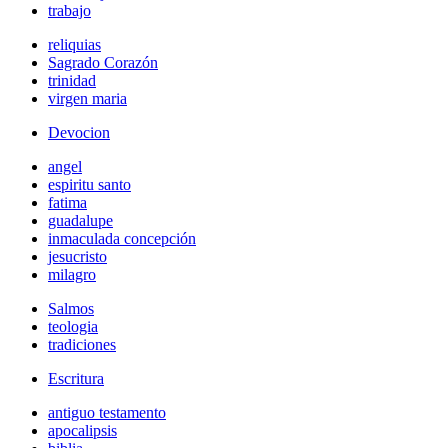
trabajo
reliquias
Sagrado Corazón
trinidad
virgen maria
Devocion
angel
espiritu santo
fatima
guadalupe
inmaculada concepción
jesucristo
milagro
Salmos
teologia
tradiciones
Escritura
antiguo testamento
apocalipsis