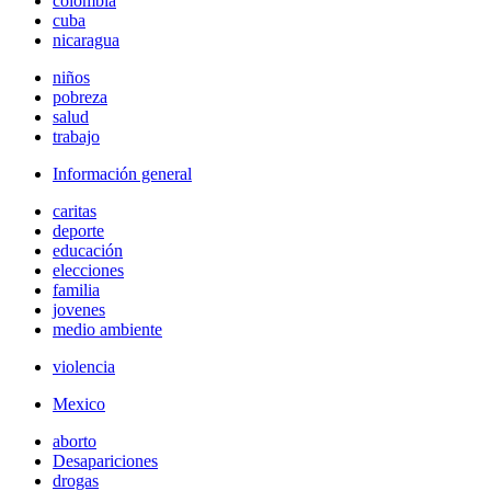
colombia
cuba
nicaragua
niños
pobreza
salud
trabajo
Información general
caritas
deporte
educación
elecciones
familia
jovenes
medio ambiente
violencia
Mexico
aborto
Desapariciones
drogas