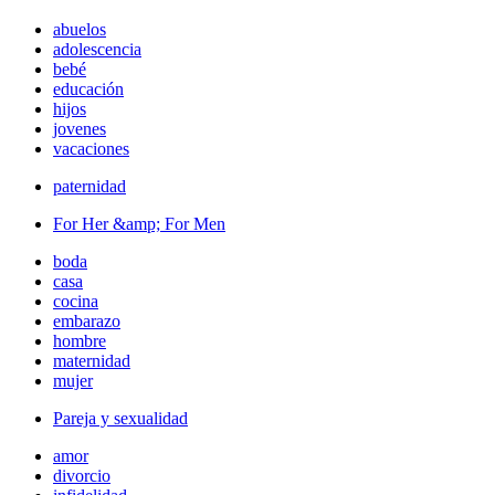
abuelos
adolescencia
bebé
educación
hijos
jovenes
vacaciones
paternidad
For Her &amp; For Men
boda
casa
cocina
embarazo
hombre
maternidad
mujer
Pareja y sexualidad
amor
divorcio