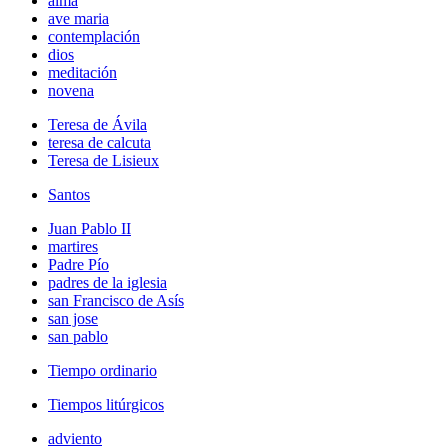
alma
ave maria
contemplación
dios
meditación
novena
Teresa de Ávila
teresa de calcuta
Teresa de Lisieux
Santos
Juan Pablo II
martires
Padre Pío
padres de la iglesia
san Francisco de Asís
san jose
san pablo
Tiempo ordinario
Tiempos litúrgicos
adviento