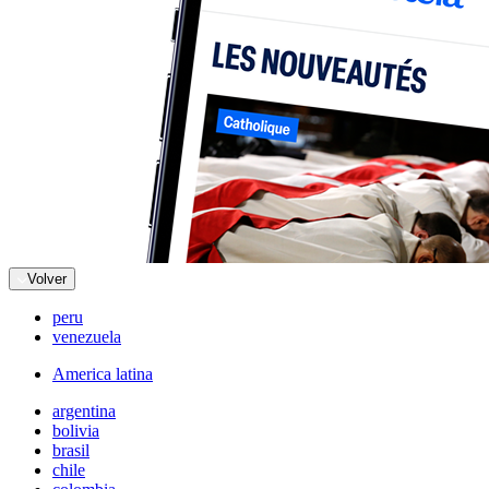
Volver
peru
venezuela
America latina
argentina
bolivia
brasil
chile