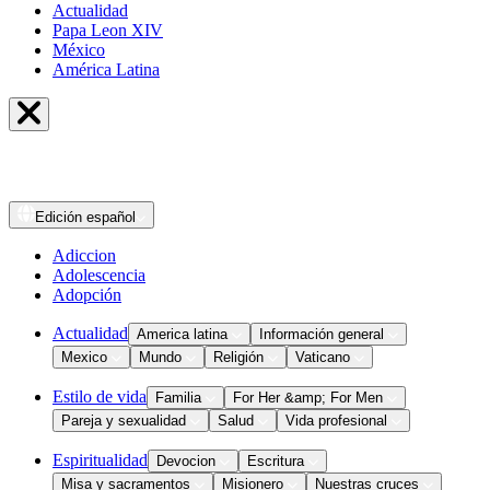
Actualidad
Papa Leon XIV
México
América Latina
Edición
español
Adiccion
Adolescencia
Adopción
Actualidad
America latina
Información general
Mexico
Mundo
Religión
Vaticano
Estilo de vida
Familia
For Her &amp; For Men
Pareja y sexualidad
Salud
Vida profesional
Espiritualidad
Devocion
Escritura
Misa y sacramentos
Misionero
Nuestras cruces