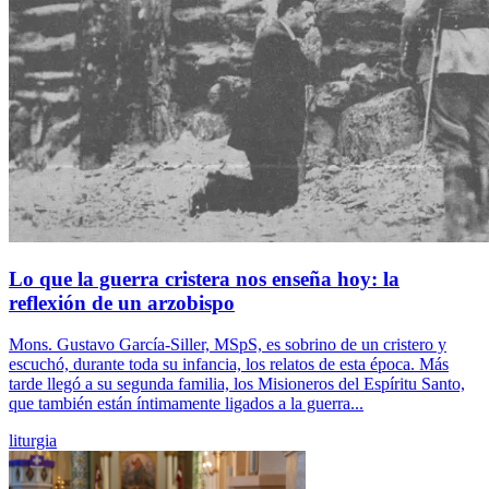
Lo que la guerra cristera nos enseña hoy: la
reflexión de un arzobispo
Mons. Gustavo García-Siller, MSpS, es sobrino de un cristero y
escuchó, durante toda su infancia, los relatos de esta época. Más
tarde llegó a su segunda familia, los Misioneros del Espíritu Santo,
que también están íntimamente ligados a la guerra...
liturgia