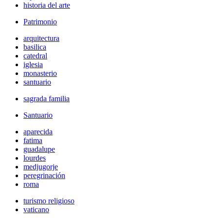
historia del arte
Patrimonio
arquitectura
basilica
catedral
iglesia
monasterio
santuario
sagrada familia
Santuario
aparecida
fatima
guadalupe
lourdes
medjugorje
peregrinación
roma
turismo religioso
vaticano